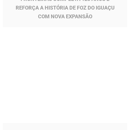
REFORÇA A HISTÓRIA DE FOZ DO IGUAÇU
COM NOVA EXPANSÃO
A Final da Copa do Mundo no Marco das Três
Fronteiras promete reunir moradores e turistas em
um ambiente especial...