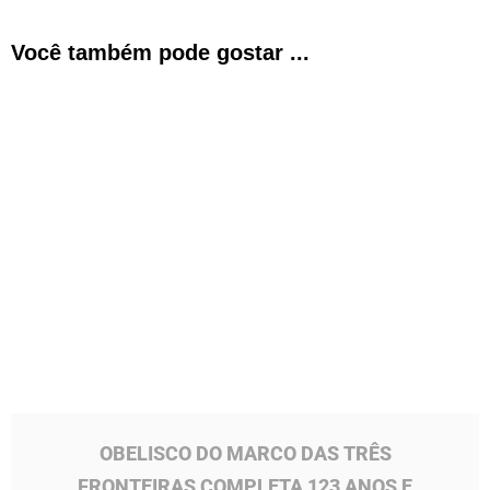
Você também pode gostar ...
O obelisco do Marco das Três Fronteiras completa
123 anos neste dia 20 de julho e segue como um
dos...
OBELISCO DO MARCO DAS TRÊS
FRONTEIRAS COMPLETA 123 ANOS E