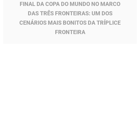
FINAL DA COPA DO MUNDO NO MARCO
DAS TRÊS FRONTEIRAS: UM DOS
CENÁRIOS MAIS BONITOS DA TRÍPLICE
FRONTEIRA
Quem visita Foz do Iguaçu durante o mês de julho
encontra uma programação completa no Marco das
Três Fronteiras nas...