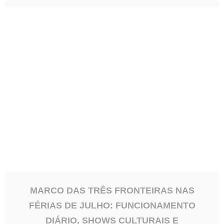
Quem visita Foz do Iguaçu durante o mês de julho
encontra uma programação completa no Marco
das Três Fronteiras nas...
MARCO DAS TRÊS FRONTEIRAS NAS
FÉRIAS DE JULHO: FUNCIONAMENTO
DIÁRIO, SHOWS CULTURAIS E