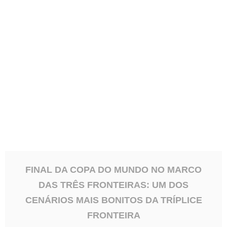
A Final da Copa do Mundo no Marco das Três
Fronteiras promete reunir moradores e turistas em
um ambiente especial...
FINAL DA COPA DO MUNDO NO MARCO
DAS TRÊS FRONTEIRAS: UM DOS
CENÁRIOS MAIS BONITOS DA TRÍPLICE
FRONTEIRA