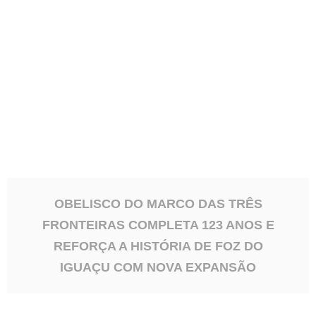
O obelisco do Marco das Três Fronteiras completa
123 anos neste dia 20 de julho e segue como um
dos...
OBELISCO DO MARCO DAS TRÊS
FRONTEIRAS COMPLETA 123 ANOS E
REFORÇA A HISTÓRIA DE FOZ DO
IGUAÇU COM NOVA EXPANSÃO